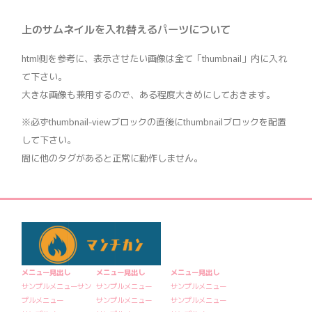
上のサムネイルを入れ替えるパーツについて
html側を参考に、表示させたい画像は全て「thumbnail」内に入れ
て下さい。
大きな画像も兼用するので、ある程度大きめにしておきます。
※必ずthumbnail-viewブロックの直後にthumbnailブロックを配置
して下さい。
間に他のタグがあると正常に動作しません。
メニュー見出し
メニュー見出し
メニュー見出し
サンプルメニューサン
サンプルメニュー
サンプルメニュー
プルメニュー
サンプルメニュー
サンプルメニュー